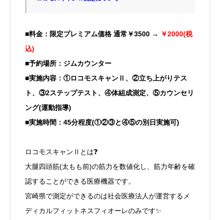
■料金：限定プレミアム価格 通常￥3500 →
￥2000(税
込)
■予約場所：ジムカウンター
■実施内容：①ロコモスキャンⅡ、②立ち上がりテス
ト、③2ステップテスト、④体組成測定、⑤カウンセリ
ング(運動指導)
■実施時間：45分程度(①②③と④⑤の別日実施可)
ロコモスキャンⅡとは❓
大腿四頭筋(太もも前)の筋力を数値化し、筋力年齢を確
認することができる医療機器です。
宮崎県で測定ができるのは社会医療法人が運営するメ
ディカルフィットネスフィオーレのみです✨